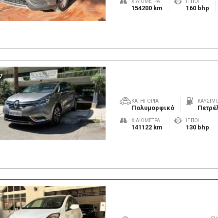
ΧΙΛΙΌΜΕΤΡΑ
ΊΠΠΟΙ
154200 km
160 bhp
7
ΚΑΤΗΓΟΡΊΑ
ΚΑΎΣΙΜ
Πολυμορφικό
Πετρέ
ΧΙΛΙΌΜΕΤΡΑ
ΊΠΠΟΙ
141122 km
130 bhp
5