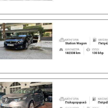
8
ΚΑΤΗΓΟΡΊΑ
ΚΑΎΣΙΜ
Station Wagon
Πετρέ
ΧΙΛΙΌΜΕΤΡΑ
ΊΠΠΟΙ
182338 km
130 bhp
3
ΚΑΤΗΓΟΡΊΑ
ΚΑΎΣΙΜ
Πολυμορφικό
Πετρέ