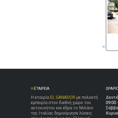
Η
ΕΤΑΙΡΕΊΑ
ΩΡΆΡΙ
Η εταιρία
EL GANADOR
με πολυετή
Δευτέ
εμπειρία στον διεθνή χώρο του
09:00 
αυτοκινήτου και έδρα το Μιλάνο
Σάββα
της Ιταλίας δημιούργησε λύσεις
Κυρια