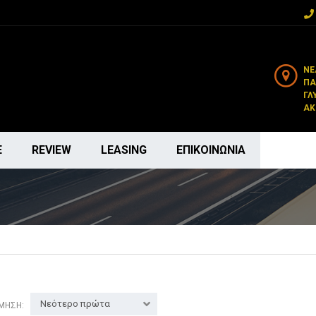
ΝΈ
ΠΑ
ΓΛ
ΑΚ
Ε
REVIEW
LEASING
ΕΠΙΚΟΙΝΩΝΊΑ
Νεότερο πρώτα
ΜΗΣΗ: