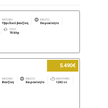
ΚΑΎΣΙΜΟ
ΚΙΒΏΤΙΟ
Υβριδικό βενζίνη
Χειροκίνητο
ΊΠΠΟΙ
70 bhp
5.490€
ΚΑΎΣΙΜΟ
ΚΙΒΏΤΙΟ
ΚΙΝΗΤΉΡΑΣ
Βενζίνη
Χειροκίνητο
1242 cc