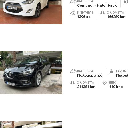
ΚΑΤΗΓΟΡΊΑ
Compact - Hatchback
ΚΙΝΗΤΉΡΑΣ
ΧΙΛΙΌΜΕΤΡΑ
1396 cc
166289 km
2
ΚΑΤΗΓΟΡΊΑ
ΚΑΎΣΙΜ
Πολυμορφικό
Πετρέ
ΧΙΛΙΌΜΕΤΡΑ
ΊΠΠΟΙ
211381 km
110 bhp