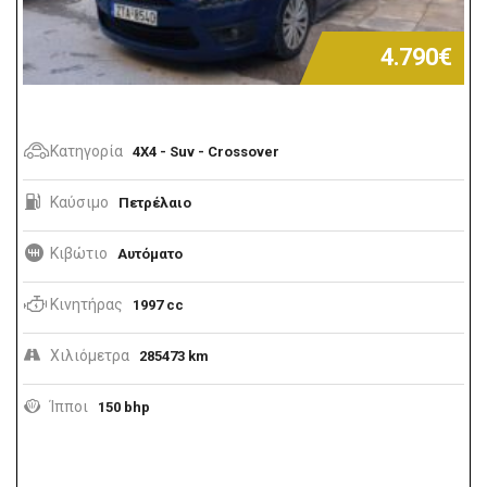
4.790€
Κατηγορία
4X4 - Suv - Crossover
Καύσιμο
Πετρέλαιο
Κιβώτιο
Αυτόματο
Κινητήρας
1997 cc
Χιλιόμετρα
285473 km
Ίπποι
150 bhp