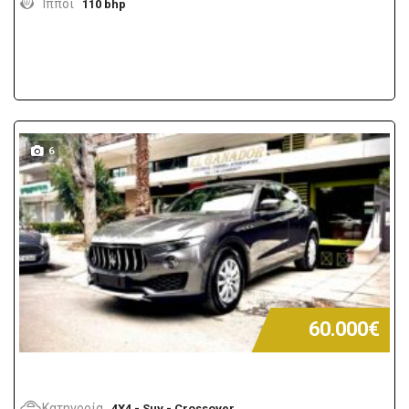
Ίπποι
110 bhp
6
60.000€
Κατηγορία
4X4 - Suv - Crossover