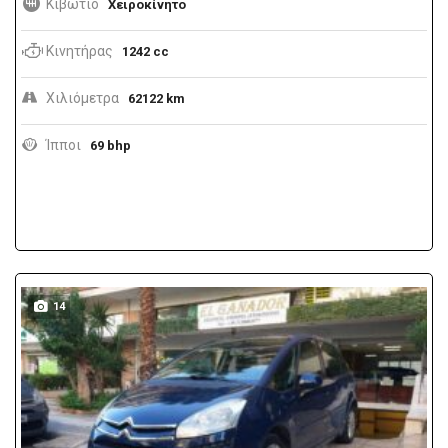
Κιβώτιο
Χειροκίνητο
Κινητήρας
1242 cc
Χιλιόμετρα
62122 km
Ίπποι
69 bhp
14