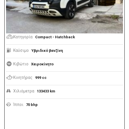
Κατηγορία
Compact - Hatchback
Καύσιμο
Υβριδικό βενζίνη
Κιβώτιο
Χειροκίνητο
Κινητήρας
999 cc
Χιλιόμετρα
133433 km
Ίπποι
70 bhp