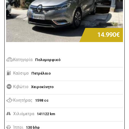
14.990€
Κατηγορία
Πολυμορφικό
Καύσιμο
Πετρέλαιο
Κιβώτιο
Χειροκίνητο
Κινητήρας
1598 cc
Χιλιόμετρα
141122 km
Ίπποι
130 bhp