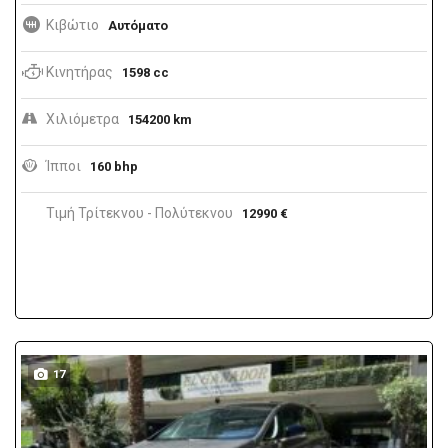
Κιβώτιο
Αυτόματο
Κινητήρας
1598 cc
Χιλιόμετρα
154200 km
Ίπποι
160 bhp
Τιμή Τρίτεκνου - Πολύτεκνου
12990 €
17