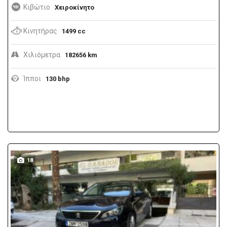
Κιβώτιο
Χειροκίνητο
Κινητήρας
1499 cc
Χιλιόμετρα
182656 km
Ίπποι
130 bhp
18