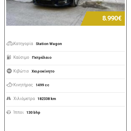
8.990€
Κατηγορία
Station Wagon
Καύσιμο
Πετρέλαιο
Κιβώτιο
Χειροκίνητο
Κινητήρας
1499 cc
Χιλιόμετρα
182338 km
Ίπποι
130 bhp