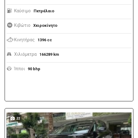
Καύσιμο
Πετρέλαιο
Κιβώτιο
Χειροκίνητο
Κινητήρας
1396 cc
Χιλιόμετρα
166289 km
Ίπποι
90 bhp
22