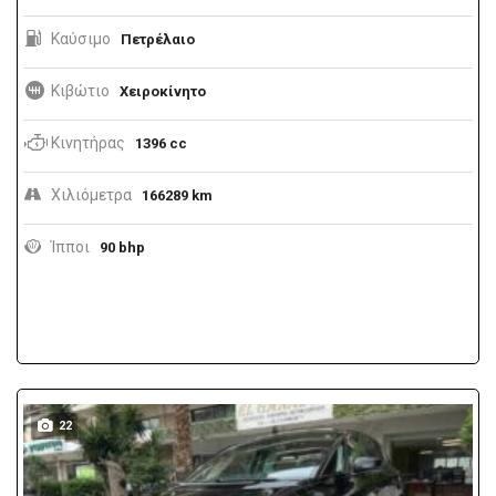
Καύσιμο
Πετρέλαιο
Κιβώτιο
Χειροκίνητο
Κινητήρας
1396 cc
Χιλιόμετρα
166289 km
Ίπποι
90 bhp
22