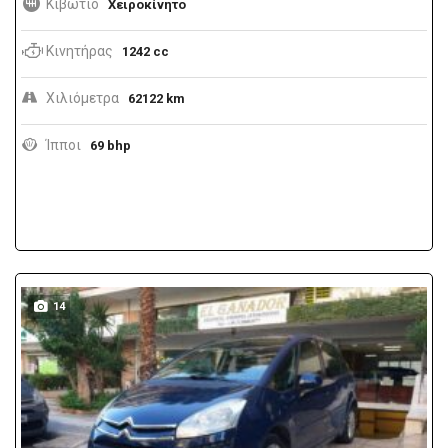
Κιβώτιο
Χειροκίνητο
Κινητήρας
1242 cc
Χιλιόμετρα
62122 km
Ίπποι
69 bhp
14