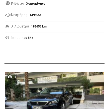
Κιβώτιο
Χειροκίνητο
Κινητήρας
1499 cc
Χιλιόμετρα
182656 km
Ίπποι
130 bhp
18