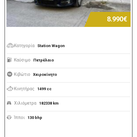
8.990€
Κατηγορία
Station Wagon
Καύσιμο
Πετρέλαιο
Κιβώτιο
Χειροκίνητο
Κινητήρας
1499 cc
Χιλιόμετρα
182338 km
Ίπποι
130 bhp