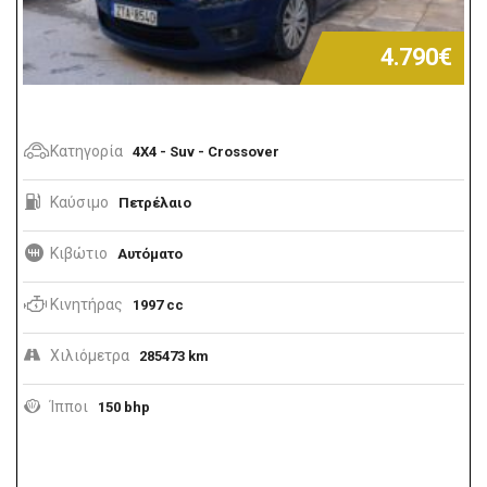
4.790€
Κατηγορία
4X4 - Suv - Crossover
Καύσιμο
Πετρέλαιο
Κιβώτιο
Αυτόματο
Κινητήρας
1997 cc
Χιλιόμετρα
285473 km
Ίπποι
150 bhp