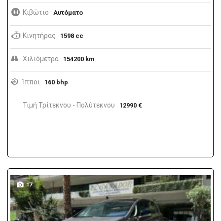
Κιβώτιο
Αυτόματο
Κινητήρας
1598 cc
Χιλιόμετρα
154200 km
Ίπποι
160 bhp
Τιμή Τρίτεκνου - Πολύτεκνου
12990 €
17