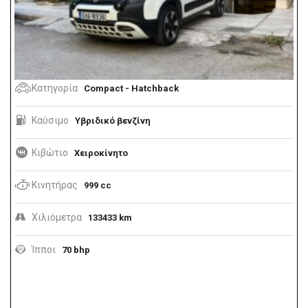
Κατηγορία
Compact - Hatchback
Καύσιμο
Υβριδικό βενζίνη
Κιβώτιο
Χειροκίνητο
Κινητήρας
999 cc
Χιλιόμετρα
133433 km
Ίπποι
70 bhp