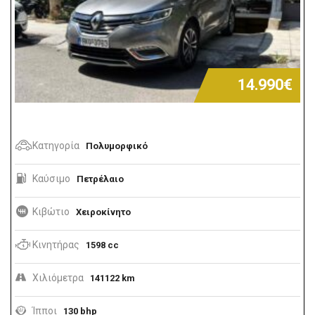
14.990€
Κατηγορία
Πολυμορφικό
Καύσιμο
Πετρέλαιο
Κιβώτιο
Χειροκίνητο
Κινητήρας
1598 cc
Χιλιόμετρα
141122 km
Ίπποι
130 bhp