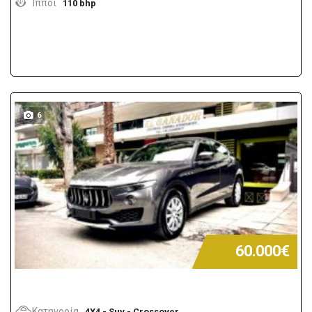
Ίπποι
110 bhp
6
60.000€
Κατηγορία
4X4 - Suv - Crossover