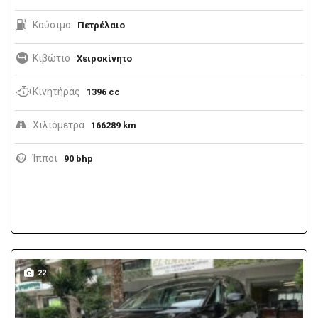
Καύσιμο
Πετρέλαιο
Κιβώτιο
Χειροκίνητο
Κινητήρας
1396 cc
Χιλιόμετρα
166289 km
Ίπποι
90 bhp
22