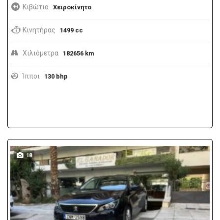
Κιβώτιο
Χειροκίνητο
Κινητήρας
1499 cc
Χιλιόμετρα
182656 km
Ίπποι
130 bhp
18