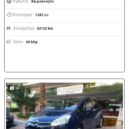
Κιβώτιο
Χειροκίνητο
Κινητήρας
1242 cc
Χιλιόμετρα
62122 km
Ίπποι
69 bhp
14