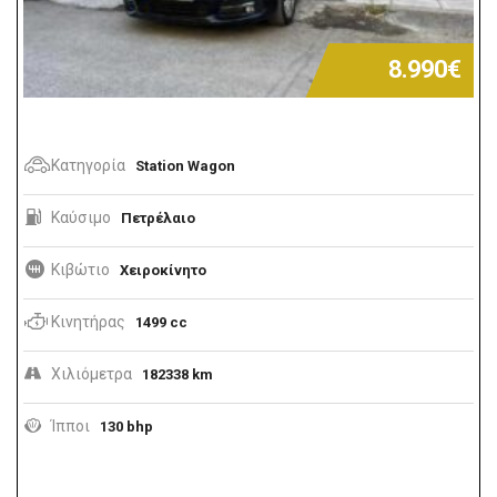
8.990€
Κατηγορία
Station Wagon
Καύσιμο
Πετρέλαιο
Κιβώτιο
Χειροκίνητο
Κινητήρας
1499 cc
Χιλιόμετρα
182338 km
Ίπποι
130 bhp