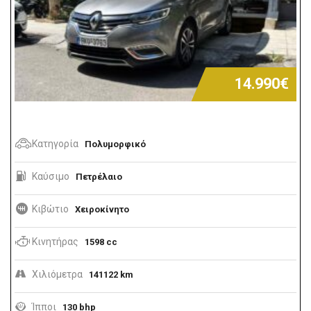
14.990€
Κατηγορία
Πολυμορφικό
Καύσιμο
Πετρέλαιο
Κιβώτιο
Χειροκίνητο
Κινητήρας
1598 cc
Χιλιόμετρα
141122 km
Ίπποι
130 bhp