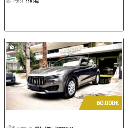
Ίπποι
110 bhp
6
60.000€
Κατηγορία
4X4 - Suv - Crossover