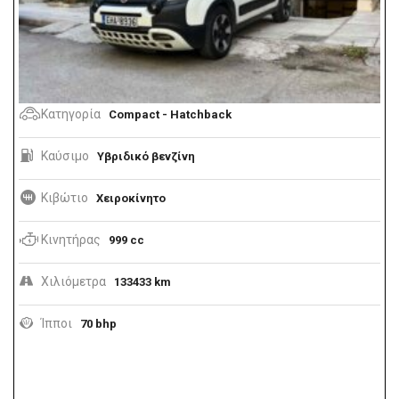
Κατηγορία
Compact - Hatchback
Καύσιμο
Υβριδικό βενζίνη
Κιβώτιο
Χειροκίνητο
Κινητήρας
999 cc
Χιλιόμετρα
133433 km
Ίπποι
70 bhp