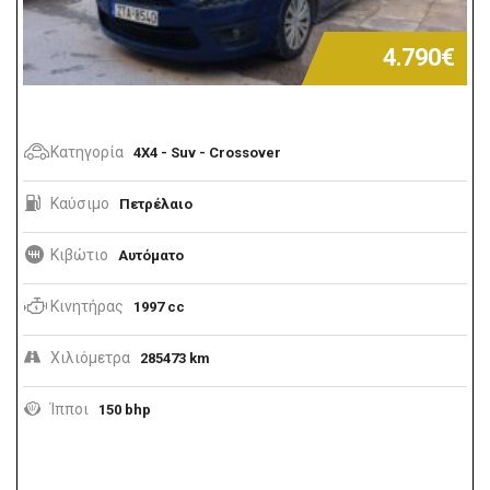
4.790€
Κατηγορία
4X4 - Suv - Crossover
Καύσιμο
Πετρέλαιο
Κιβώτιο
Αυτόματο
Κινητήρας
1997 cc
Χιλιόμετρα
285473 km
Ίπποι
150 bhp