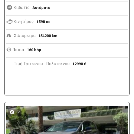
Κιβώτιο
Αυτόματο
Κινητήρας
1598 cc
Χιλιόμετρα
154200 km
Ίπποι
160 bhp
Τιμή Τρίτεκνου - Πολύτεκνου
12990 €
17