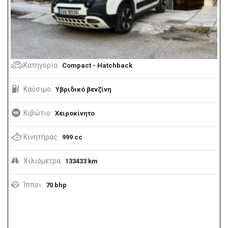
Κατηγορία
Compact - Hatchback
Καύσιμο
Υβριδικό βενζίνη
Κιβώτιο
Χειροκίνητο
Κινητήρας
999 cc
Χιλιόμετρα
133433 km
Ίπποι
70 bhp