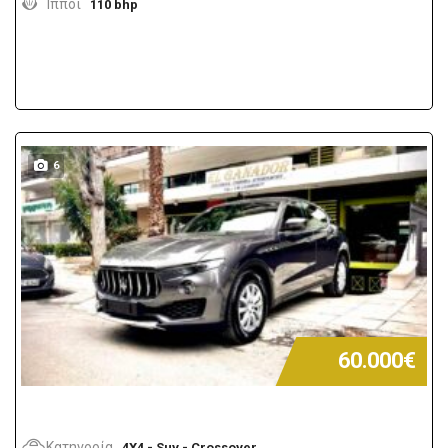
Ίπποι
110 bhp
6
60.000€
Κατηγορία
4X4 - Suv - Crossover