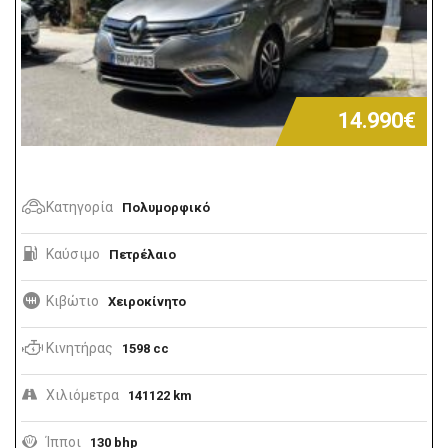
14.990€
Κατηγορία
Πολυμορφικό
Καύσιμο
Πετρέλαιο
Κιβώτιο
Χειροκίνητο
Κινητήρας
1598 cc
Χιλιόμετρα
141122 km
Ίπποι
130 bhp