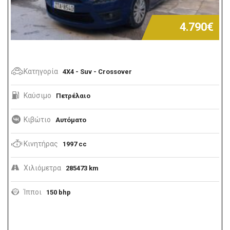
4.790€
Κατηγορία
4X4 - Suv - Crossover
Καύσιμο
Πετρέλαιο
Κιβώτιο
Αυτόματο
Κινητήρας
1997 cc
Χιλιόμετρα
285473 km
Ίπποι
150 bhp