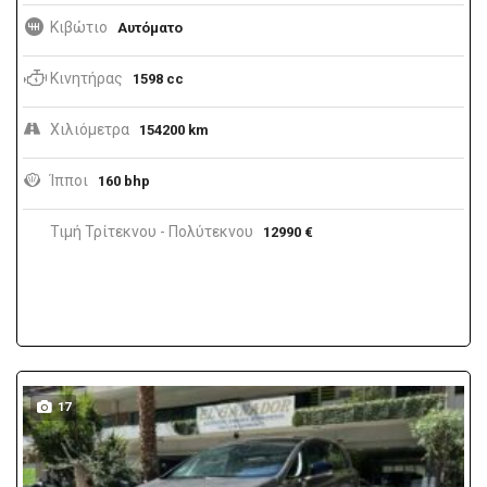
Κιβώτιο
Αυτόματο
Κινητήρας
1598 cc
Χιλιόμετρα
154200 km
Ίπποι
160 bhp
Τιμή Τρίτεκνου - Πολύτεκνου
12990 €
17