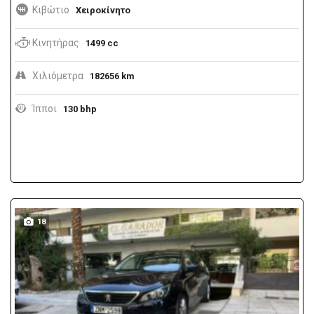
Κιβώτιο
Χειροκίνητο
Κινητήρας
1499 cc
Χιλιόμετρα
182656 km
Ίπποι
130 bhp
18