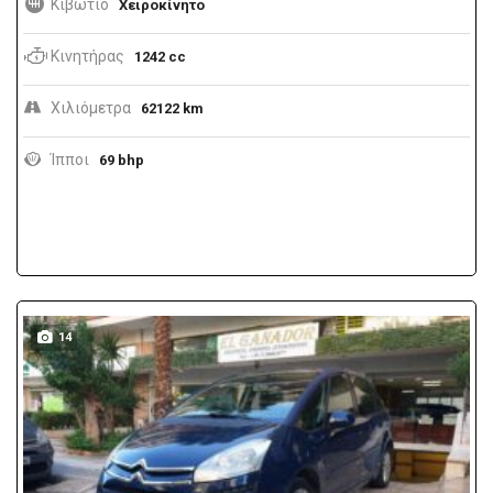
Κιβώτιο
Χειροκίνητο
Κινητήρας
1242 cc
Χιλιόμετρα
62122 km
Ίπποι
69 bhp
14