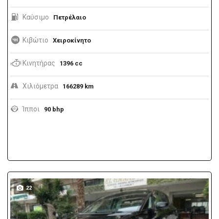
Καύσιμο
Πετρέλαιο
Κιβώτιο
Χειροκίνητο
Κινητήρας
1396 cc
Χιλιόμετρα
166289 km
Ίπποι
90 bhp
22