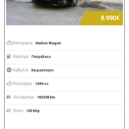
8.990€
Κατηγορία
Station Wagon
Καύσιμο
Πετρέλαιο
Κιβώτιο
Χειροκίνητο
Κινητήρας
1499 cc
Χιλιόμετρα
182338 km
Ίπποι
130 bhp